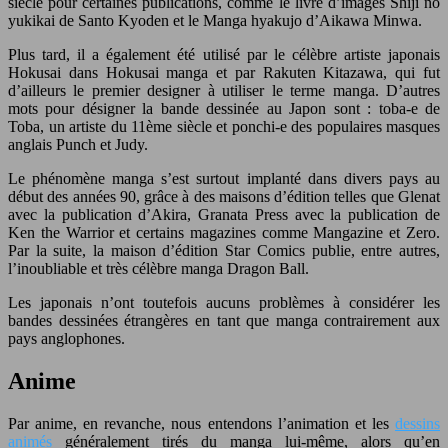
siècle pour certaines publications, comme le livre d’images Shiji no
yukikai de Santo Kyoden et le Manga hyakujo d’Aikawa Minwa.
Plus tard, il a également été utilisé par le célèbre artiste japonais
Hokusai dans Hokusai manga et par Rakuten Kitazawa, qui fut
d’ailleurs le premier designer à utiliser le terme manga. D’autres
mots pour désigner la bande dessinée au Japon sont : toba-e de
Toba, un artiste du 11ème siècle et ponchi-e des populaires masques
anglais Punch et Judy.
Le phénomène manga s’est surtout implanté dans divers pays au
début des années 90, grâce à des maisons d’édition telles que Glenat
avec la publication d’Akira, Granata Press avec la publication de
Ken the Warrior et certains magazines comme Mangazine et Zero.
Par la suite, la maison d’édition Star Comics publie, entre autres,
l’inoubliable et très célèbre manga Dragon Ball.
Les japonais n’ont toutefois aucuns problèmes à considérer les
bandes dessinées étrangères en tant que manga contrairement aux
pays anglophones.
Anime
Par anime, en revanche, nous entendons l’animation et les
dessins
animés
généralement tirés du manga lui-même, alors qu’en