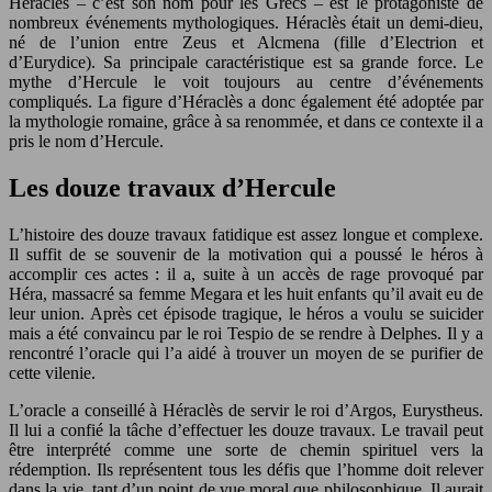
Héraclès – c’est son nom pour les Grecs – est le protagoniste de
nombreux événements mythologiques. Héraclès était un demi-dieu,
né de l’union entre Zeus et Alcmena (fille d’Electrion et
d’Eurydice). Sa principale caractéristique est sa grande force. Le
mythe d’Hercule le voit toujours au centre d’événements
compliqués. La figure d’Héraclès a donc également été adoptée par
la mythologie romaine, grâce à sa renommée, et dans ce contexte il a
pris le nom d’Hercule.
Les douze travaux d’Hercule
L’histoire des douze travaux fatidique est assez longue et complexe.
Il suffit de se souvenir de la motivation qui a poussé le héros à
accomplir ces actes : il a, suite à un accès de rage provoqué par
Héra, massacré sa femme Megara et les huit enfants qu’il avait eu de
leur union. Après cet épisode tragique, le héros a voulu se suicider
mais a été convaincu par le roi Tespio de se rendre à Delphes. Il y a
rencontré l’oracle qui l’a aidé à trouver un moyen de se purifier de
cette vilenie.
L’oracle a conseillé à Héraclès de servir le roi d’Argos, Eurystheus.
Il lui a confié la tâche d’effectuer les douze travaux. Le travail peut
être interprété comme une sorte de chemin spirituel vers la
rédemption. Ils représentent tous les défis que l’homme doit relever
dans la vie, tant d’un point de vue moral que philosophique. Il aurait