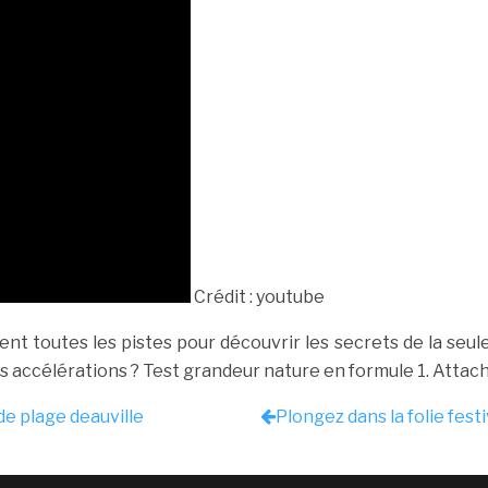
Crédit : youtube
vent toutes les pistes pour découvrir les secrets de la s
s accélérations ? Test grandeur nature en formule 1. Attache
e plage deauville
Plongez dans la folie fest