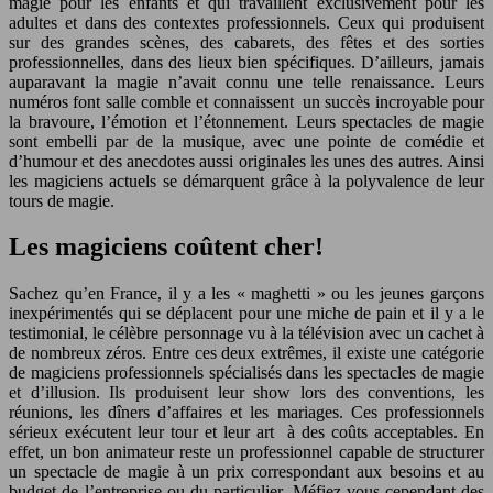
magie pour les enfants et qui travaillent exclusivement pour les
adultes et dans des contextes professionnels. Ceux qui produisent
sur des grandes scènes, des cabarets, des fêtes et des sorties
professionnelles, dans des lieux bien spécifiques. D’ailleurs, jamais
auparavant la magie n’avait connu une telle renaissance. Leurs
numéros font salle comble et connaissent un succès incroyable pour
la bravoure, l’émotion et l’étonnement. Leurs spectacles de magie
sont embelli par de la musique, avec une pointe de comédie et
d’humour et des anecdotes aussi originales les unes des autres. Ainsi
les magiciens actuels se démarquent grâce à la polyvalence de leur
tours de magie.
Les magiciens coûtent cher!
Sachez qu’en France, il y a les « maghetti » ou les jeunes garçons
inexpérimentés qui se déplacent pour une miche de pain et il y a le
testimonial, le célèbre personnage vu à la télévision avec un cachet à
de nombreux zéros. Entre ces deux extrêmes, il existe une catégorie
de magiciens professionnels spécialisés dans les spectacles de magie
et d’illusion. Ils produisent leur show lors des conventions, les
réunions, les dîners d’affaires et les mariages. Ces professionnels
sérieux exécutent leur tour et leur art à des coûts acceptables. En
effet, un bon animateur reste un professionnel capable de structurer
un spectacle de magie à un prix correspondant aux besoins et au
budget de l’entreprise ou du particulier. Méfiez-vous cependant des