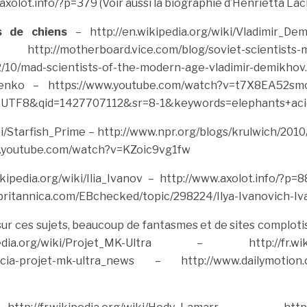
axolot.info/?p=379
(Voir aussi la biographie d’Henrietta La
s de chiens
– http://en.wikipedia.org/wiki/Vladimir_De
rd.vice.com/blog/soviet-scientists-made-
2/10/mad-scientists-of-the-modern-age-vladimir-demikhov
nenko
– https://www.youtube.com/watch?v=t7X8EA52sm
e=UTF8&qid=1427707112&sr=8-1&keywords=elephants+aci
ki/Starfish_Prime
– http://www.npr.org/blogs/krulwich/201
w.youtube.com/watch?v=KZoic9vg1fw
kipedia.org/wiki/Ilia_Ivanov
– http://www.axolot.info/?p=8
britannica.com/EBchecked/topic/298224/Ilya-Ivanovich-I
sur ces sujets, beaucoup de fantasmes et de sites comploti
g/wiki/Projet_MK-Ultra
– http://fr.wikipedia.
cia-projet-mk-ultra_news
– http://www.dailymotion.com