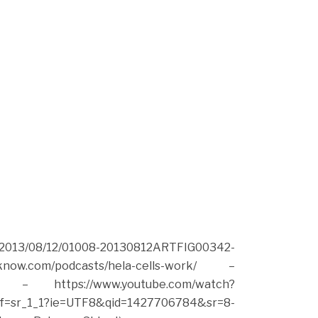
es/2013/08/12/01008-20130812ARTFIG00342-
com/podcasts/hela-cells-work/
–
– https://www.youtube.com/watch?
f=sr_1_1?ie=UTF8&qid=1427706784&sr=8-