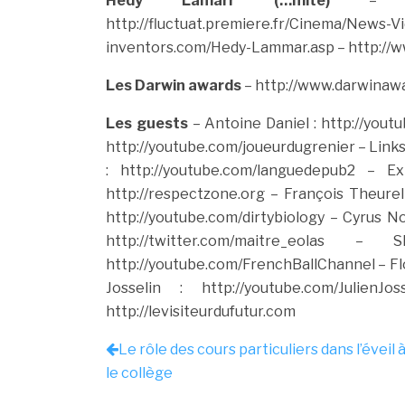
Hedy Lamarr (…mite)
– http:/
http://fluctuat.premiere.fr/Cinema/News-V
inventors.com/Hedy-Lammar.asp
– http://
Les Darwin awards
– http://www.darwinawa
Les guests
– Antoine Daniel : http://you
http://youtube.com/joueurdugrenier
– Links
: http://youtube.com/languedepub2
– Expe
http://respectzone.org
– François Theurel 
http://youtube.com/dirtybiology
– Cyrus No
http://twitter.com/maitre_eolas
– SB Ber
http://youtube.com/FrenchBallChannel
– Fl
Josselin : http://youtube.com/JulienJoss
http://levisiteurdufutur.com
Le rôle des cours particuliers dans l’éveil 
le collège