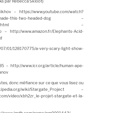
cks par Rebecca Skloot)
mikhov
– https://www.youtube.com/watch?
this-two-headed-dog
–
.html
–
o
– http://www.amazon.fr/Elephants-Acid-
d
0/07/01/128170775/a-very-scary-light-show-
85
– http://www.icr.org/article/human-ape-
vanov
stes, donc méfiance sur ce que vous lisez ou
org/wiki/Stargate_Project
–
/video/xbh2zr_le-projet-stargate-et-la-