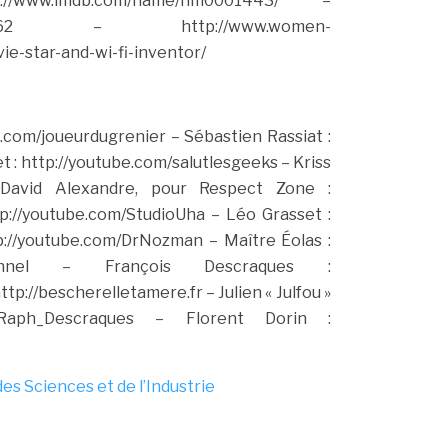
w.imdb.com/name/nm0001443/
–
62
– http://www.women-
e-star-and-wi-fi-inventor/
e.com/joueurdugrenier
– Sébastien Rassiat :
 : http://youtube.com/salutlesgeeks
– Kriss
avid Alexandre, pour Respect Zone :
tp://youtube.com/StudioUha
– Léo Grasset :
p://youtube.com/DrNozman
– Maître Éolas :
nel
– François Descraques :
http://bescherelletamere.fr
– Julien « Julfou »
aph_Descraques
– Florent Dorin :
des Sciences et de l’Industrie