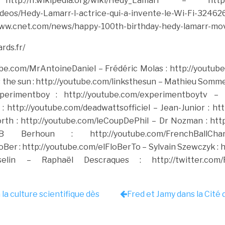
/fr.wikipedia.org/wiki/Hedy_Lamarr
– http://ww
ideos/Hedy-Lamarr-l-actrice-qui-a-invente-le-Wi-Fi-32462
www.cnet.com/news/happy-100th-birthday-hedy-lamarr-movi
rds.fr/
tube.com/MrAntoineDaniel
– Frédéric Molas : http://youtub
 the sun : http://youtube.com/linksthesun
– Mathieu Sommet
rimentboy : http://youtube.com/experimentboytv
– D
: http://youtube.com/deadwattsofficiel
– Jean-Junior : ht
rth : http://youtube.com/leCoupDePhil
– Dr Nozman : htt
houn : http://youtube.com/FrenchBallChan
oBer : http://youtube.com/elFloBerTo
– Sylvain Szewczyk : 
elin
– Raphaël Descraques : http://twitter.com/R
à la culture scientifique dès
Fred et Jamy dans la Cité 