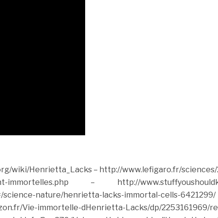
.org/wiki/Henrietta_Lacks
– http://www.lefigaro.fr/scienc
nt-immortelles.php
– http://www.stuffyoushouldknow.
/science-nature/henrietta-lacks-immortal-cells-6421299/
Vie-immortelle-dHenrietta-Lacks/dp/2253161969/re