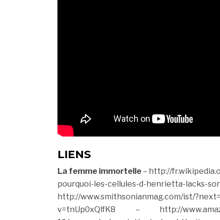
LIENS
La femme immortelle
– http://fr.wikipedia
pourquoi-les-cellules-d-henrietta-lacks-so
http://www.smithsonianmag.com/ist/?next=
v=tnUp0xQlfK8
– http://www.amazon.fr/