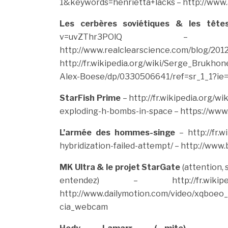
1&keywords=henrietta+lacks
– http://www.
Les cerbères soviétiques & les tête
v=uvZThr3POlQ
– http://motherboa
http://www.realclearscience.com/blog/201
http://fr.wikipedia.org/wiki/Serge_Brukho
Alex-Boese/dp/0330506641/ref=sr_1_1?i
StarFish Prime
– http://fr.wikipedia.org/wi
exploding-h-bombs-in-space
– https://ww
L’armée des hommes-singe
– http://fr.wi
hybridization-failed-attempt/
– http://www.
MK Ultra & le projet StarGate
(attention, 
entendez)
– http://fr.wikipedia.or
http://www.dailymotion.com/video/xqboeo_
cia_webcam