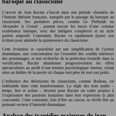
baroque au classicisme
L’œuvre de Jean Racine s’inscrit dans une période charnière de
l’histoire littéraire française, marquée par le passage du baroque au
classicisme. Ses premières pièces, comme
La Thébaïde
ou
Alexandre le Grand
, portent encore les traces d’une certaine
exubérance baroque, avec des intrigues complexes et un style
parfois ampoulé. Cependant, Racine va rapidement épurer son
écriture pour atteindre la quintessence du classicisme.
Cette évolution se caractérise par une simplification de l’action
dramatique, une concentration sur l’essentiel des conflits intérieurs
des personnages, et une recherche de la perfection formelle dans la
versification. Racine abandonne progressivement les effets
spectaculaires au profit d’une tension psychologique intense, créant
ainsi un théâtre de la parole où chaque mot pèse de tout son poids.
L’influence des théoriciens du classicisme, comme Boileau, est
indéniable dans cette transformation. La règle des trois unités –
temps, lieu et action – devient pour Racine un cadre propice à
l’exploration des passions humaines dans leur expression la plus
concentrée. Cette contrainte, loin d’être un carcan, se révèle être un
puissant vecteur d’intensité dramatique.
Analyse des tragédies majeures de jean