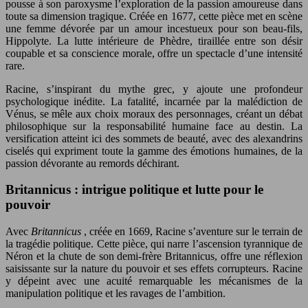
pousse à son paroxysme l’exploration de la passion amoureuse dans
toute sa dimension tragique. Créée en 1677, cette pièce met en scène
une femme dévorée par un amour incestueux pour son beau-fils,
Hippolyte. La lutte intérieure de Phèdre, tiraillée entre son désir
coupable et sa conscience morale, offre un spectacle d’une intensité
rare.
Racine, s’inspirant du mythe grec, y ajoute une profondeur
psychologique inédite. La fatalité, incarnée par la malédiction de
Vénus, se mêle aux choix moraux des personnages, créant un débat
philosophique sur la responsabilité humaine face au destin. La
versification atteint ici des sommets de beauté, avec des alexandrins
ciselés qui expriment toute la gamme des émotions humaines, de la
passion dévorante au remords déchirant.
Britannicus : intrigue politique et lutte pour le
pouvoir
Avec
Britannicus
, créée en 1669, Racine s’aventure sur le terrain de
la tragédie politique. Cette pièce, qui narre l’ascension tyrannique de
Néron et la chute de son demi-frère Britannicus, offre une réflexion
saisissante sur la nature du pouvoir et ses effets corrupteurs. Racine
y dépeint avec une acuité remarquable les mécanismes de la
manipulation politique et les ravages de l’ambition.