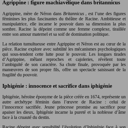
Agrippine : figure machiavélique dans britannicus
Agrippine, mère de Néron dans
Britannicus
, est l’une des figures
féminines les plus fascinantes du théâtre de Racine. Ambitieuse et
manipulatrice, elle incarne le pouvoir dans sa dimension la plus
sombre. Racine la dépeint comme une femme complexe, tiraillée
entre son amour maternel et sa soif de domination politique.
La relation tumultueuse entre Agrippine et Néron est au cœur de la
pièce. Racine explore avec subtilité les mécanismes psychologiques
qui sous-tendent cette lutte pour le pouvoir. Les longues tirades
d’Agrippine, mêlant reproches et cajoleries, révèlent toute
l’ambiguïté de son caractère. Sa chute finale, provoquée par les
manœuvres de son propre fils, offre un spectacle saisissant de la
fragilité du pouvoir.
Iphigénie : innocence et sacrifice dans iphigénie
Iphigénie, héroïne éponyme de la pièce créée en 1674, représente un
autre archétype féminin dans l’œuvre de Racine : celui de
l’innocence sacrifiée. Jeune princesse promise au sacrifice pour
apaiser les dieux, Iphigénie incarne la pureté et la noblesse d’âme
face à la cruauté du destin.
Racine dépeint avec sensibilité l’évolution d’Iphigénie face à son