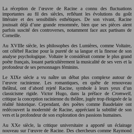
La réception de l’œuvre de Racine a connu des fluctuations
importantes au fil des siècles, reflétant les évolutions du goût
littéraire et des sensibilités esthétiques. De son vivant, Racine
jouissait déjà d’une grande renommée, bien que ses pièces aient
parfois suscité des controverses, notamment face aux partisans de
Corneille.
Au XVIIIe siècle, les philosophes des Lumières, comme Voltaire,
ont célébré Racine pour la pureté de sa langue et la finesse de son
analyse psychologique. Voltaire le considérait comme le plus grand
poète français, louant particulièrement la musicalité de ses vers et la
profondeur de ses personnages féminins.
Le XIXe siècle a vu naître un débat plus complexe autour de
l’œuvre racinienne. Les romantiques, en quête de renouveau
théâtral, ont d’abord rejeté Racine, symbole à leurs yeux d’un
classicisme rigide. Victor Hugo, dans la préface de
Cromwell
,
critique la conception racinienne du théâtre, jugée trop éloignée de la
réalité historique. Cependant, des poètes comme Baudelaire ont
redécouvert la modernité de Racine, appréciant la subtilité de son
vers et la profondeur de son exploration des passions humaines.
Au XXe siècle, la critique universitaire a apporté un éclairage
nouveau sur l’œuvre de Racine. Des chercheurs comme Raymond